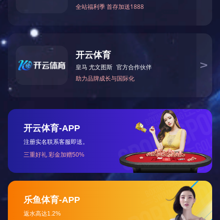
奶酪酱
三明治风味酱