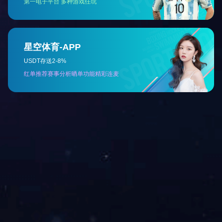
芝士培根风味酱