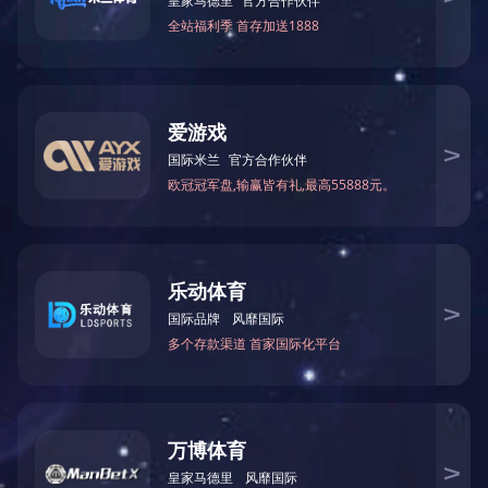
法式蒜香酱