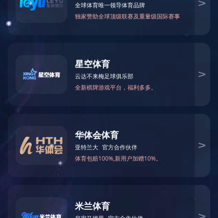
当前位置：
开云手机web版登录入口
>
产品中心
>
烘焙
通品系列产品
中式烹饪酱
火锅底料蘸料
烧烤酱料
亚洲料理
米面线
西餐
轻食
肉食加工
增鲜
烘焙
新零售