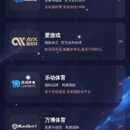
加入圣伦
总部 : 北京市怀柔区庙城镇高各庄336号
电话：400-110-2236
传真：010-83516136